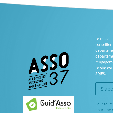
Le réseau 
conseiller
départemen
départemen
l’engageme
Le site es
SDJES.
S'abo
Pour toute
pour une m