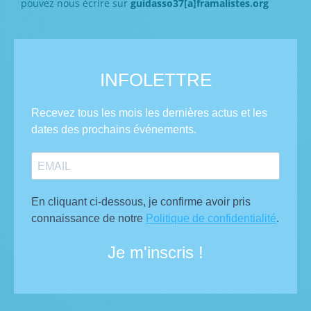
pouvez nous écrire sur
guidasso37[a]framalistes.org