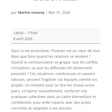
par
Marion maurey
|
Mar 31, 2026
DLA
14h00
–
17h00
collectif
8 avril 2026
:
Associations
Dans la vie associative, l'humain est au cœur de tout.
employeuses,
Mais que faire quand les relations se tendent ?
et
Quand la communication se grippe, que les conflits
si
s'installent, ou que les difficultés RH deviennent
on
pesantes ? Ces situations, nombreuses et souvent
parlait
taboues, peuvent fragiliser vos équipes comme vos
(vraiment)
projets. Un moment pour se dire les choses entre
des
pairs, s'inspirer mutuellement, renforcer nos
tensions
pratiques collectives dans un cadre bienveillant et
au
confidentiel, pour enfin repartir avec des pistes
travail.
concrètes et adaptées à vos besoins.