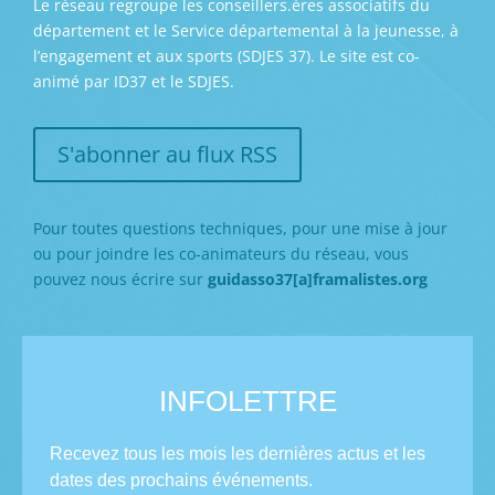
Le réseau regroupe les conseillers.ères associatifs du
département et le Service départemental à la jeunesse, à
l’engagement et aux sports (SDJES 37). Le site est co-
animé par ID37 et le SDJES.
S'abonner au flux RSS
Pour toutes questions techniques, pour une mise à jour
ou pour joindre les co-animateurs du réseau, vous
pouvez nous écrire sur
guidasso37[a]framalistes.org