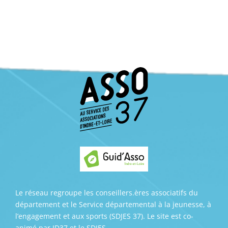
Le réseau regroupe les conseillers.ères associatifs du
département et le Service départemental à la jeunesse, à
l’engagement et aux sports (SDJES 37). Le site est co-
animé par ID37 et le SDJES.