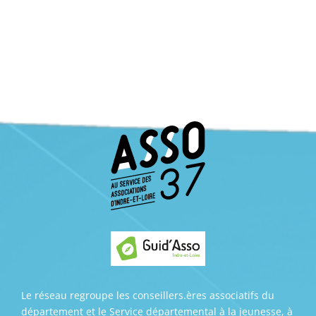
Le réseau regroupe les conseillers.ères associatifs du
département et le Service départemental à la jeunesse, à