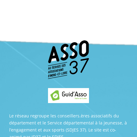
Le réseau regroupe les conseillers.ères associatifs du
département et le Service départemental à la jeunesse, à
l’engagement et aux sports (SDJES 37). Le site est co-
animé par ID37 et le SDJES.