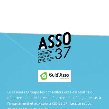
Le réseau regroupe les conseillers.ères associatifs du
département et le Service départemental à la jeunesse, à
l’engagement et aux sports (SDJES 37). Le site est co-
animé par ID37 et le SDJES.