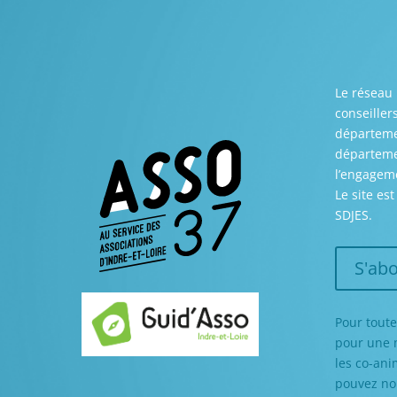
Le réseau 
conseiller
départemen
départemen
l’engageme
Le site es
SDJES.
S'abo
Pour toute
pour une m
les co-ani
pouvez nou