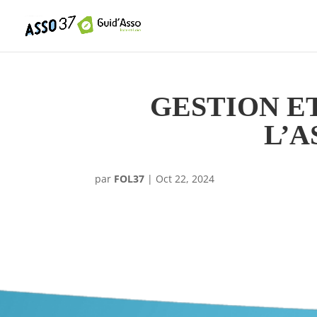
GESTION E
L’A
par
FOL37
|
Oct 22, 2024