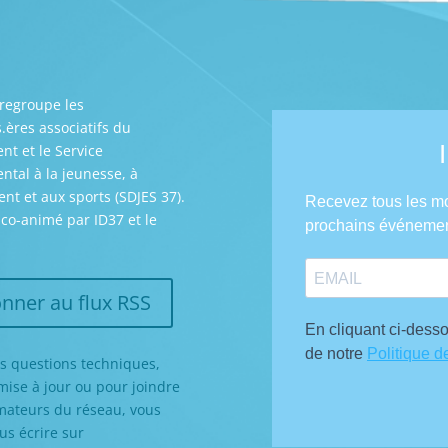
regroupe les
s.ères associatifs du
t et le Service
tal à la jeunesse, à
nt et aux sports (SDJES 37).
t co-animé par ID37 et le
nner au flux RSS
s questions techniques,
ise à jour ou pour joindre
mateurs du réseau, vous
s écrire sur