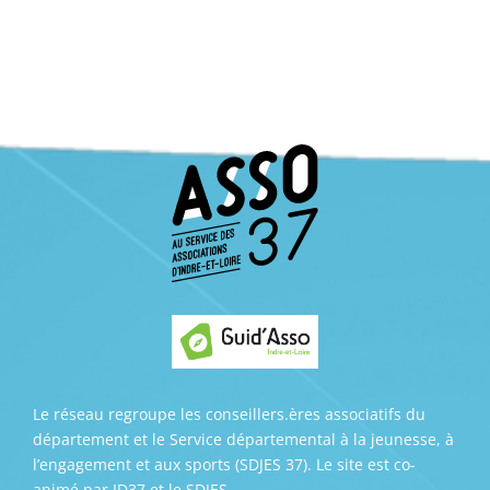
Le réseau regroupe les conseillers.ères associatifs du
département et le Service départemental à la jeunesse, à
l’engagement et aux sports (SDJES 37). Le site est co-
animé par ID37 et le SDJES.