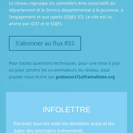
Le réseau regroupe les conseillers.ères associatifs du
département et le Service départemental à la jeunesse, à
l’engagement et aux sports (SDJES 37). Le site est co-
animé par ID37 et le SDJES.
S'abonner au flux RSS
Pour toutes questions techniques, pour une mise à jour
ou pour joindre les co-animateurs du réseau, vous
pouvez nous écrire sur
guidasso37[a]framalistes.org