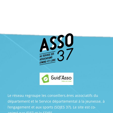
Le réseau regroupe les conseillers.ères associatifs du
département et le Service départemental à la jeunesse, à
l’engagement et aux sports (SDJES 37). Le site est co-
animé par ID37 et le SDJES.