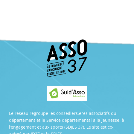
Le réseau regroupe les conseillers.ères associatifs du
département et le Service départemental à la jeunesse, à
l’engagement et aux sports (SDJES 37). Le site est co-
animé par ID37 et le SDJES.