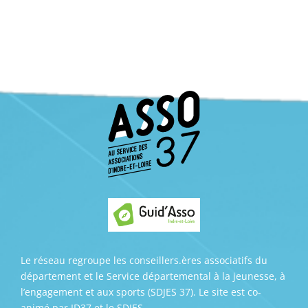
Le réseau regroupe les conseillers.ères associatifs du
département et le Service départemental à la jeunesse, à
l’engagement et aux sports (SDJES 37). Le site est co-
animé par ID37 et le SDJES.