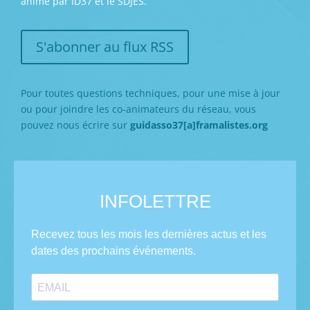
animé par ID37 et le SDJES.
S'abonner au flux RSS
Pour toutes questions techniques, pour une mise à jour
ou pour joindre les co-animateurs du réseau, vous
pouvez nous écrire sur
guidasso37[a]framalistes.org