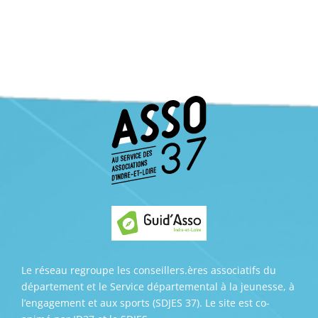
Le réseau regroupe les conseillers.ères associatifs du
département et le Service départemental à la jeunesse, à
l’engagement et aux sports (SDJES 37). Le site est co-