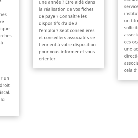
z
une année ? Être aidé dans
service
la réalisation de vos fiches
instit
ines
de paye ? Connaître les
un titr
re
dispositifs d’aide à
sollici
rique
l’emploi ? Sept conseillères
associ
arches
et conseillers associatifs se
ces or
 à
tiennent à votre disposition
une ac
pour vous informer et vous
direct
orienter.
associ
cela d
ir un
droit
iscal,
loi