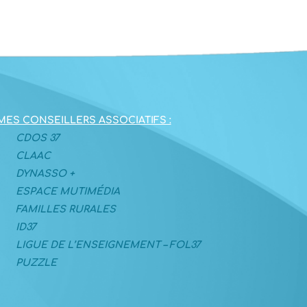
MES CONSEILLERS ASSOCIATIFS :
CDOS 37
CLAAC
DYNASSO +
ESPACE MUTIMÉDIA
FAMILLES RURALES
ID37
LIGUE DE L’ENSEIGNEMENT – FOL37
PUZZLE