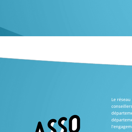
Le réseau 
conseiller
départemen
départemen
l’engageme