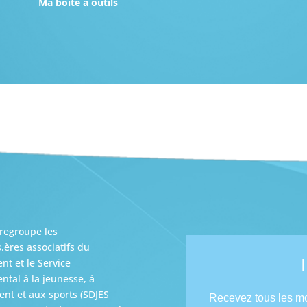
Ma boite à outils
regroupe les
s.ères associatifs du
t et le Service
tal à la jeunesse, à
nt et aux sports (SDJES