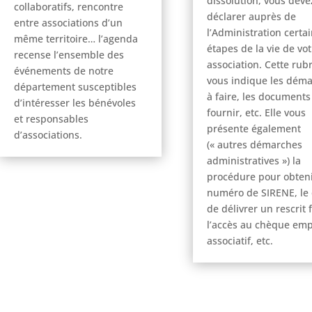
dissolution, vous deve
collaboratifs, rencontre
déclarer auprès de
entre associations d’un
l’Administration certa
même territoire… l’agenda
étapes de la vie de vot
recense l’ensemble des
association. Cette rub
événements de notre
vous indique les dém
département susceptibles
à faire, les documents
d’intéresser les bénévoles
fournir, etc. Elle vous
et responsables
présente également
d’associations.
(« autres démarches
administratives ») la
procédure pour obten
numéro de SIRENE, le 
de délivrer un rescrit f
l’accès au chèque emp
associatif, etc.